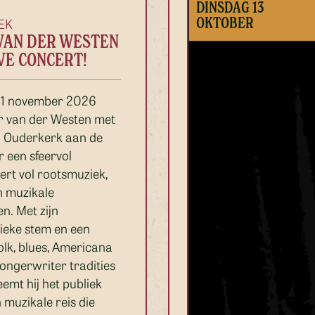
DINSDAG 13
OKTOBER
EK
VAN DER WESTEN
VE CONCERT!
 1 november 2026
er van der Westen met
in Ouderkerk aan de
 een sfeervol
ert vol rootsmuziek,
n muzikale
n. Met zijn
tieke stem en een
olk, blues, Americana
ongerwriter tradities
eemt hij het publiek
 muzikale reis die