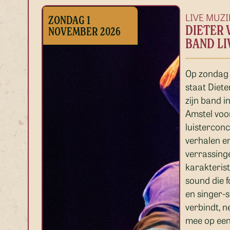
LIVE MUZI
ZONDAG 1
DIETER 
NOVEMBER 2026
BAND LI
Op zondag
staat Diet
zijn band 
Amstel voor
luisterconc
verhalen e
verrassinge
karakteris
sound die f
en singer-s
verbindt, n
mee op een