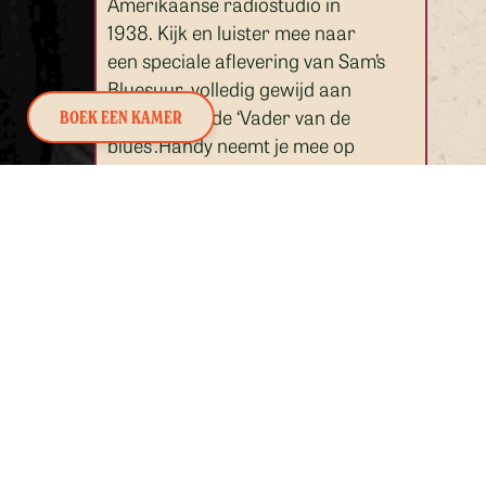
Amerikaanse radiostudio in
1938. Kijk en luister mee naar
een speciale aflevering van Sam’s
Bluesuur, volledig gewijd aan
W.C. Handy, de ‘Vader van de
BOEK EEN KAMER
blues’.Handy neemt je mee op
een muzikale reis door zijn jonge
jaren en vertelt hoe hij iconische
nummers schreef zoals de St.
Louis Blues en Beale Street
Blues. Een achtkoppige band
speelt nummers uit Handy’s
jeugd – blues die nog niet zo
werd genoemd. En natuurlijk
spelen ze ook de bekendste
nummers die Handy zelf
schreef.Neem plaats in de studio
en duik in de geschiedenis van de