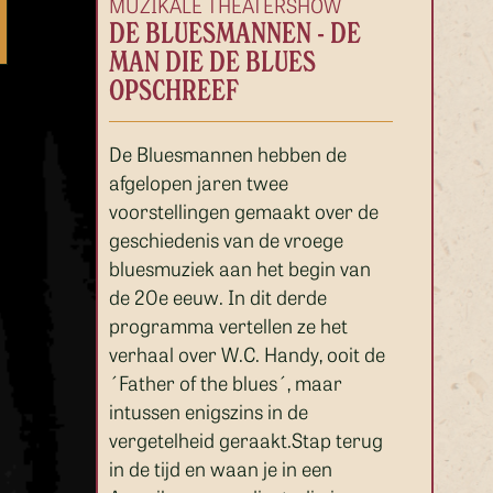
MUZIKALE THEATERSHOW
DE BLUESMANNEN - DE
MAN DIE DE BLUES
OPSCHREEF
De Bluesmannen hebben de
afgelopen jaren twee
voorstellingen gemaakt over de
geschiedenis van de vroege
bluesmuziek aan het begin van
de 20e eeuw. In dit derde
programma vertellen ze het
verhaal over W.C. Handy, ooit de
´Father of the blues´, maar
intussen enigszins in de
vergetelheid geraakt.Stap terug
in de tijd en waan je in een