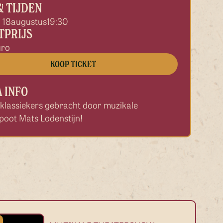
& TIJDEN
 18
augustus
19:30
TPRIJS
uro
KOOP TICKET
 INFO
 klassiekers gebracht door muzikale
poot Mats Lodenstijn!