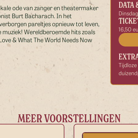
DATA 
kale ode van zanger en theatermaker
Dinsdag
nist Burt Bacharach. In het
TICKE
n verborgen pareltjes opnieuw tot leven,
16,50 e
e muziek! Wereldberoemde hits zoals
 Of Love & What The World Needs Now
EXTRA
Tijdloze
duizend
MEER VOORSTELLINGEN