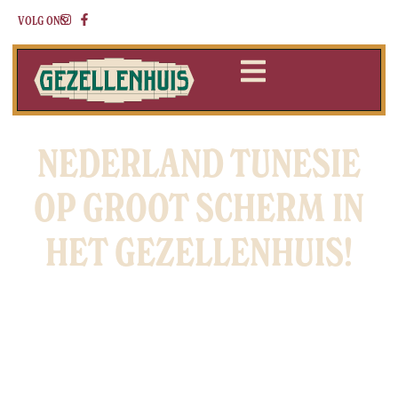
VOLG ONS:
NEDERLAND TUNESIE
OP GROOT SCHERM IN
HET GEZELLENHUIS!