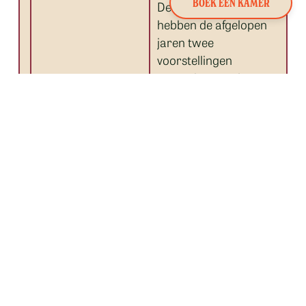
BOEK EEN KAMER
De Bluesmannen
hebben de afgelopen
jaren twee
voorstellingen
gemaakt over de
geschiedenis van de
vroege bluesmuziek
aan het begin van de
20e eeuw. In dit
derde programma
vertellen ze het
verhaal over W.C.
Handy, ooit de
´Father of the blues
´, maar intussen
enigszins in de
vergetelheid